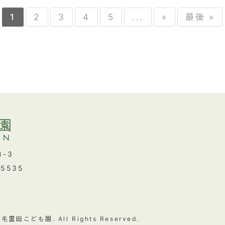
1
2
3
4
5
...
»
最後 »
-3
-5535
も園 毛里田こども園.
All Rights Reserved.