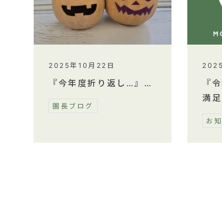
2025年10月22日
202
『今年度折り返し…』…
『令
満足
園長ブログ
お